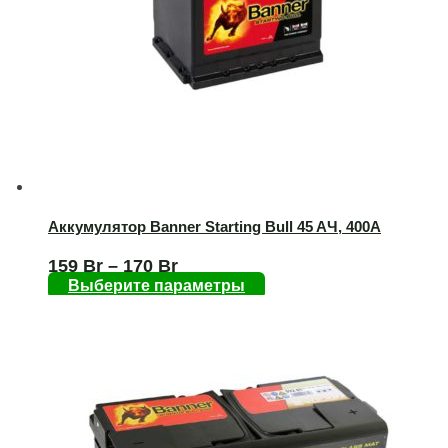
Аккумулятор Banner Starting Bull 45 AЧ, 400А
159
Br
–
170
Br
Выберите параметры