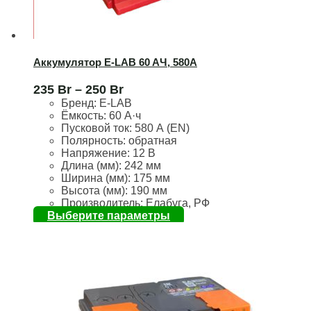
Аккумулятор E-LAB 60 AЧ, 580А
235
Br
–
250
Br
Бренд:
E-LAB
Ёмкость:
60 А·ч
Пусковой ток:
580 А (EN)
Полярность:
обратная
Напряжение:
12 В
Длина (мм):
242 мм
Ширина (мм):
175 мм
Высота (мм):
190 мм
Производитель: Елабуга, РФ
Выберите параметры