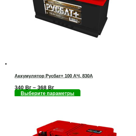
Аккумулятор Русбат+ 100 AЧ, 830А
340
Br
–
368
Br
Выберите параметры