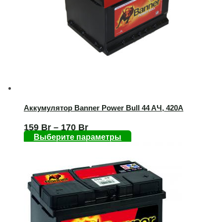
Аккумулятор Banner Power Bull 44 AЧ, 420А
159
Br
–
170
Br
Выберите параметры