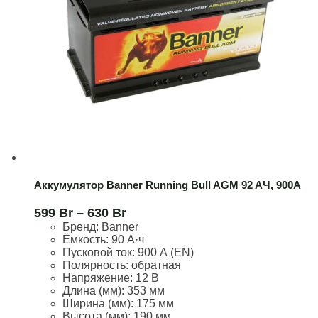
Аккумулятор Banner Running Bull AGM 92 AЧ, 900А
599
Br
–
630
Br
Бренд:
Banner
Ёмкость:
90 А·ч
Пусковой ток:
900 А (EN)
Полярность:
обратная
Напряжение:
12 В
Длина (мм):
353 мм
Ширина (мм):
175 мм
Высота (мм):
190 мм