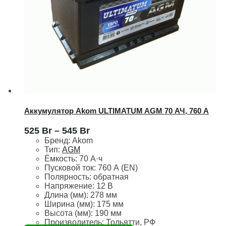
Аккумулятор Akom ULTIMATUM AGM 70 АЧ, 760 А
525
Br
–
545
Br
Бренд:
Akom
Тип:
AGM
Ёмкость:
70 А·ч
Пусковой ток:
760 А (EN)
Полярность:
обратная
Напряжение:
12 В
Длина (мм):
278 мм
Ширина (мм):
175 мм
Высота (мм):
190 мм
Производитель: Тольятти, РФ