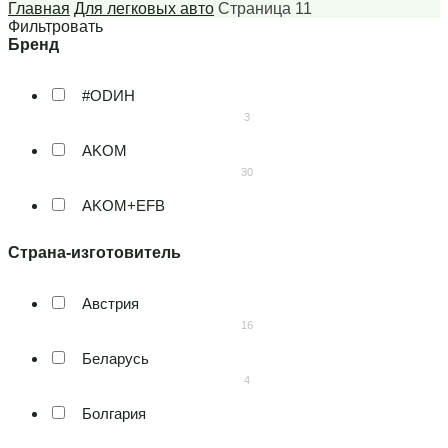
Главная
Для легковых авто
Страница 11
Фильтровать
#ODИH
3
AKOM
30
AKOM+EFB
7
AKUSTONE
2
Австрия
Alfa
16
2
Беларусь
Banner
4
16
Болгария
Baren
2
3