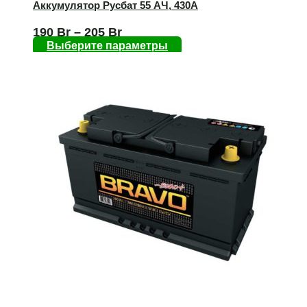
Аккумулятор Русбат 55 AЧ, 430А
190
Br
–
205
Br
Выберите параметры