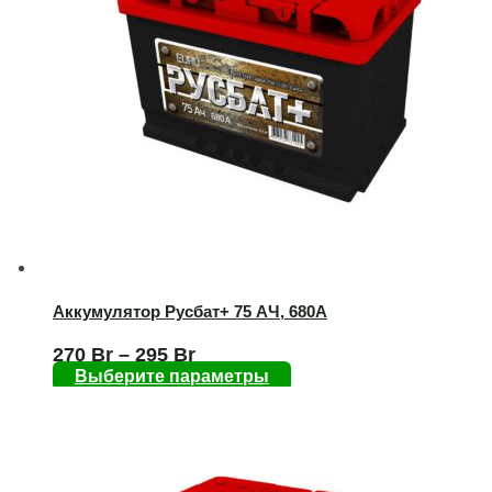
Аккумулятор Русбат+ 75 AЧ, 680А
270
Br
–
295
Br
Выберите параметры