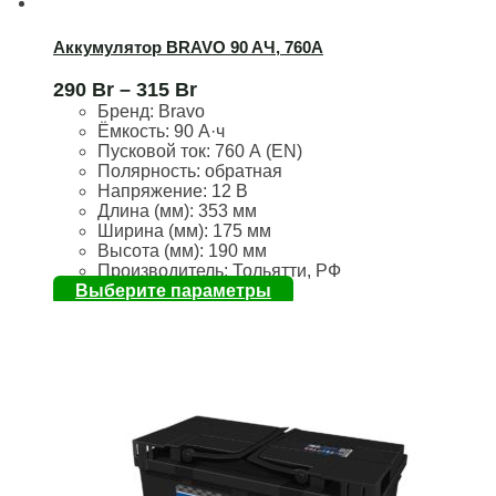
Аккумулятор BRAVO 90 AЧ, 760А
290
Br
–
315
Br
Бренд:
Bravo
Ёмкость:
90 А·ч
Пусковой ток:
760 А (EN)
Полярность:
обратная
Напряжение:
12 В
Длина (мм):
353 мм
Ширина (мм):
175 мм
Высота (мм):
190 мм
Производитель: Тольятти, РФ
Выберите параметры