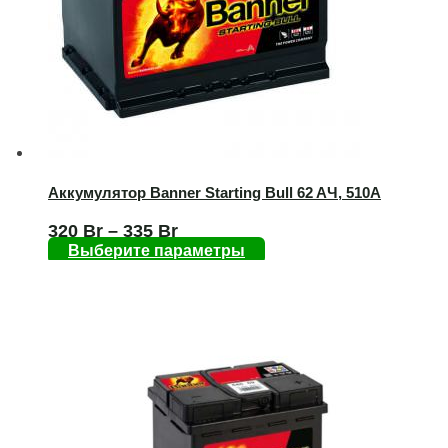
Аккумулятор Banner Starting Bull 62 AЧ, 510А
320
Br
–
335
Br
Выберите параметры