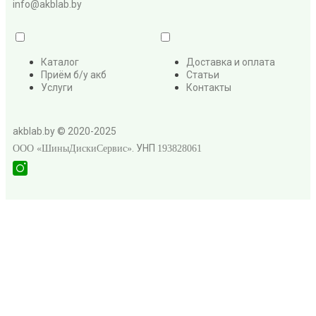
info@akblab.by
Каталог
Доставка и оплата
Приём б/у акб
Статьи
Услуги
Контакты
akblab.by © 2020-2025
. УНП
ООО «ШиныДискиСервис»
193828061