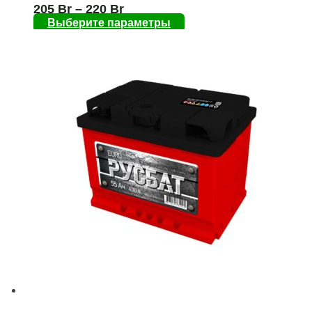
205
Br
–
220
Br
Выберите параметры