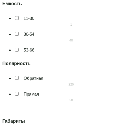
Германия
Bosch
9
6
11-30
Италия
Bravo
1
3
4
36-54
Казахстан
Decus
40
4
5
53-66
Китай
Elab
71
1
13
63-71
Польша
ELAB+EFB
20
17
Обратная
6
72-78
Россия
220
Exide
41
82
Прямая
13
80-85
Румыния
58
Forward green
18
9
5
90-110
Словения
Kainar
54
22
4