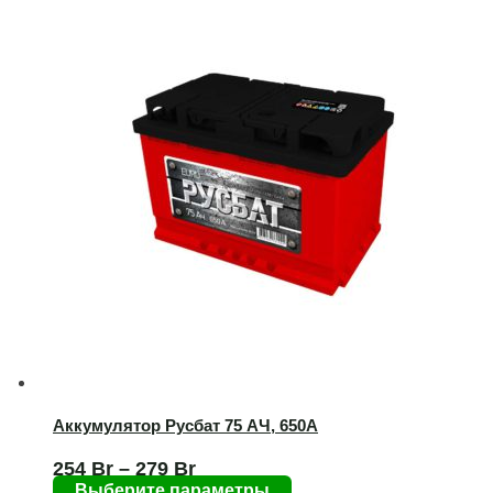
Аккумулятор Русбат 75 AЧ, 650А
254
Br
–
279
Br
Выберите параметры