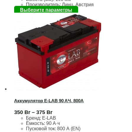
Производитель: Линц, Австрия
Выберите параметры
Аккумулятор E-LAB 90 AЧ, 800А
350
Br
–
375
Br
Бренд:
E-LAB
Ёмкость:
90 А·ч
Пусковой ток:
800 А (EN)