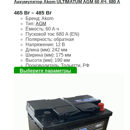
Аккумулятор Akom ULTIMATUM AGM 60 АЧ, 680 А
465
Br
–
485
Br
Бренд:
Akom
Тип:
AGM
Ёмкость:
60 А·ч
Пусковой ток:
680 А (EN)
Полярность:
обратная
Напряжение:
12 В
Длина (мм):
242 мм
Ширина (мм):
175 мм
Высота (мм):
190 мм
Производитель: Тольятти, РФ
Выберите параметры