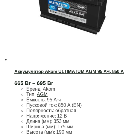
Аккумулятор Akom ULTIMATUM AGM 95 АЧ, 850 А
665
Br
–
695
Br
Бренд:
Akom
Тип:
AGM
Ёмкость:
95 А·ч
Пусковой ток:
850 А (EN)
Полярность:
обратная
Напряжение:
12 В
Длина (мм):
353 мм
Ширина (мм):
175 мм
Высота (мм):
190 мм