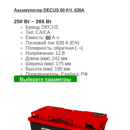
Аккумулятор DECUS 60 AЧ, 630А
250
Br
–
265
Br
Бренд:
DECUS
Тип: CA/CA
Ёмкость:
60
А·ч
Пусковой ток:
630 А (EN)
Полярность:
обратная [- +]
Напряжение:
12 В
Длина (мм):
242 мм
Ширина (мм):
175 мм
Высота (мм):
190 мм
Производитель: Елабуга, РФ
Выберите параметры