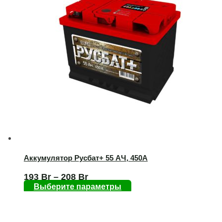
Аккумулятор Русбат+ 55 AЧ, 450А
193
Br
–
208
Br
Выберите параметры