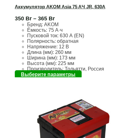
306-175-225
Аккумулятор AKOM Asia 75 AЧ JR, 630А
13
350
Br
–
365
Br
315-175-175
Бренд:
AKOM
10
Ёмкость:
75 А·ч
Пусковой ток:
630 А (EN)
315-175-190
Полярность:
обратная
6
Напряжение:
12 В
Длина (мм):
260 мм
353-175-175
Ширина (мм):
173 мм
3
Высота (мм):
225 мм
Производитель: Тольятти, Россия
353-175-190
Выберите параметры
33
393-175-190
6