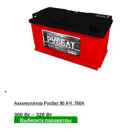
Аккумулятор Русбат 90 AЧ, 760А
300
Br
–
326
Br
Выберите параметры