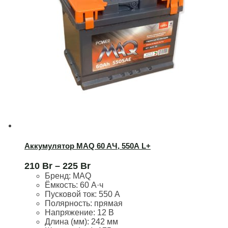
Аккумулятор MAQ 60 AЧ, 550А L+
210
Br
–
225
Br
Бренд:
MAQ
Ёмкость:
60 А·ч
Пусковой ток:
550 А
Полярность:
прямая
Напряжение:
12 В
Длина (мм):
242 мм