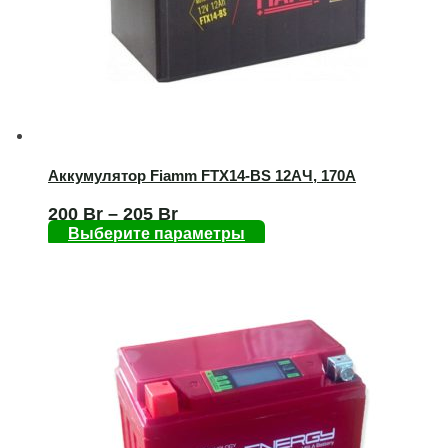
Аккумулятор Fiamm FTX14-BS 12AЧ, 170А
200
Br
–
205
Br
Выберите параметры