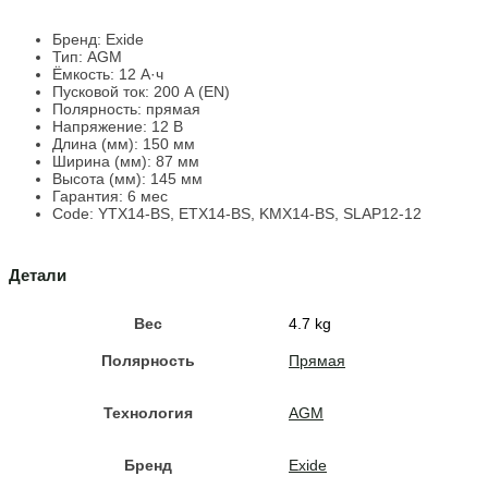
Бренд:
Exide
Тип: AGM
Ёмкость:
12 А·ч
Пусковой ток:
200 А (EN)
Полярность:
прямая
Напряжение:
12 В
Длина (мм):
150 мм
Ширина (мм):
87 мм
Высота (мм):
145 мм
Гарантия: 6 мес
Code: YTX14-BS, ETX14-BS, KMX14-BS, SLAP12-12
Детали
Вес
4.7 kg
Полярность
Прямая
Технология
AGM
Бренд
Exide