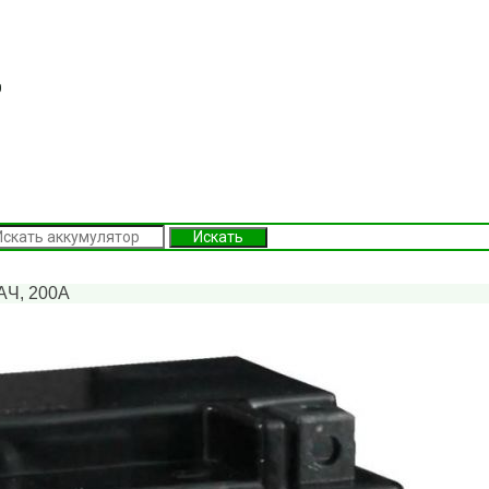
0
Искать
AЧ, 200А