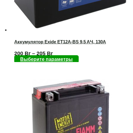
Аккумулятор Exide ET12A-BS 9,5 AЧ, 130А
200
Br
–
205
Br
Выберите параметры