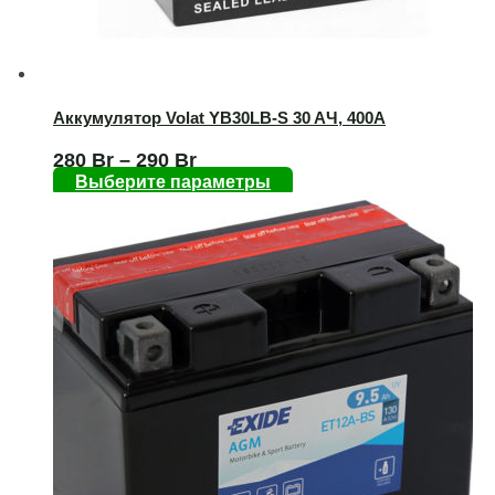
Аккумулятор Volat YB30LB-S 30 AЧ, 400А
280
Br
–
290
Br
Выберите параметры