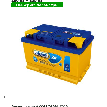
290
Br
–
305
Br
Выберите параметры
Аккумулятор AKOM 74 AЧ, 700А