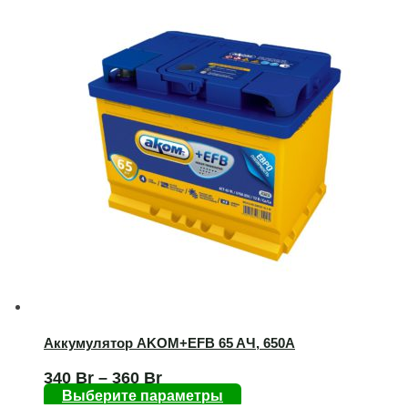
Аккумулятор AKOM+EFB 65 AЧ, 650А
340
Br
–
360
Br
Выберите параметры