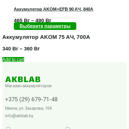
Аккумулятор AKOM+EFB 90 AЧ, 840А
465
Br
–
490
Br
Выберите параметры
Аккумулятор AKOM 75 AЧ, 700А
340
Br
–
360
Br
Add to cart
Магазин аккумуляторов
+375 (29) 679-71-48
Минск, ул. Захарова, 104
info@akblab.by