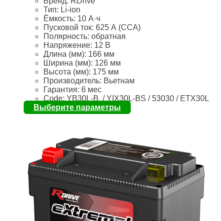
Бренд:
RDrive
Тип: Li-ion
Ёмкость:
10 А·ч
Пусковой ток:
625 А (CCA)
Полярность:
обратная
Напряжение:
12 В
Длина (мм):
166 мм
Ширина (мм): 126
мм
Высота (мм):
175 мм
Производитель: Вьетнам
Гарантия: 6 мес
Code: YB30L-B / YIX30L-BS / 53030 / ETX30L
Выберите параметры