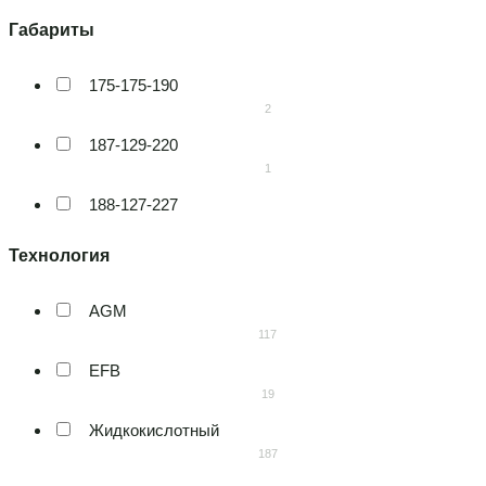
Decus
29
90
5
53-66
Польша
Delta
68
19
175-175-190
5
63-71
Россия
2
Elab
18
82
187-129-220
10
72-78
Румыния
1
ELAB+EFB
39
10
188-127-227
6
80-85
Словения
3
Exide
18
21
207-175-175
15
90-110
Турция
7
Forward green
48
AGM
7
207-175-190
7
105-150
117
Украина
10
Fox
4
EFB
2
230-175-206
77
170-200
19
Франция
3
Kainar
3
Жидкокислотный
1
230-175-220
3
200-240
187
Чехия
1
MAQ
2