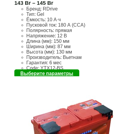
143
Br
–
145
Br
Бренд:
RDrive
Тип: Gel
Ёмкость:
10 А·ч
Пусковой ток:
180 А (CCA)
Полярность:
прямая
Напряжение:
12 В
Длина (мм):
150 мм
Ширина (мм):
87 мм
Высота (мм):
130 мм
Производитель: Вьетнам
Гарантия: 6 мес
Code: YTX12-BS
Выберите параметры