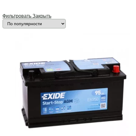
46
230-129-220
4
Южная Корея
3
MASTER BATTERIES
Фильтровать
Закрыть
5
232-173-225
1
7
Monbat
238-129-227
2
8
Perion
242-175-175
1
11
Rombat
242-175-190
10
47
Solite
260-175-220
5
1
Sparta EFB
261-175-220
3
6
TAB
278-175-175
2
13
Thomas