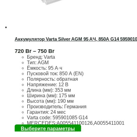
Аккумулятор Varta Silver AGM 95 AЧ, 850А G14 595901
720
Br
–
750
Br
Бренд:
Varta
Тип: AGM
Ёмкость:
95 А·ч
Пусковой ток:
850 А (EN)
Полярность:
обратная
Напряжение:
12 В
Длина (мм):
353 мм
Ширина (мм):
175 мм
Высота (мм):
190 мм
Производитель: Германия
Гарантия: 24 мес
Varta code: 595901085 G14
MERCEDES:A005541100126,A0055411001
Выберите параметры