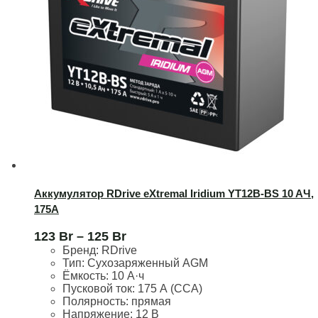
Аккумулятор RDrive eXtremal Iridium YT12B-BS 10 AЧ,
175А
123
Br
–
125
Br
Бренд:
RDrive
Тип: Сухозаряженный AGM
Ёмкость:
10 А·ч
Пусковой ток:
175 А (CCA)
Полярность:
прямая
Напряжение:
12 В