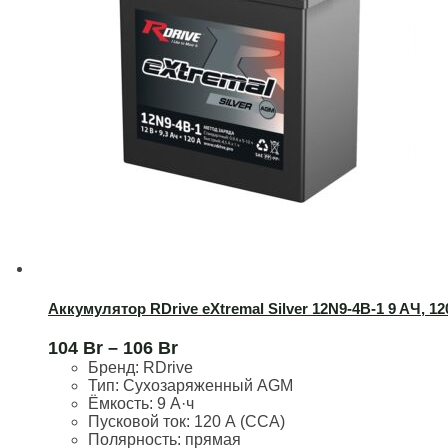
Аккумулятор RDrive eXtremal Silver 12N9-4B-1 9 AЧ, 1
104
Br
–
106
Br
Бренд:
RDrive
Тип: Сухозаряженный AGM
Ёмкость:
9 А·ч
Пусковой ток:
120 А (CCA)
Полярность:
прямая