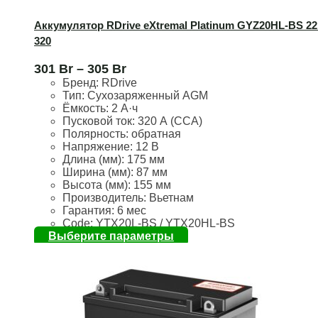
Аккумулятор RDrive eXtremal Platinum GYZ20HL-BS 22
320
301
Br
–
305
Br
Бренд:
RDrive
Тип: Сухозаряженный AGM
Ёмкость:
2 А·ч
Пусковой ток:
320 А (CCA)
Полярность:
обратная
Напряжение:
12 В
Длина (мм):
175 мм
Ширина (мм): 87
мм
Высота (мм):
155 мм
Производитель: Вьетнам
Гарантия: 6 мес
Code: YTX20L-BS / YTX20HL-BS
Выберите параметры