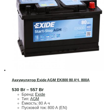
Аккумулятор Exide AGM EK800 80 AЧ, 800А
530
Br
–
557
Br
Бренд:
Exide
Тип:
AGM
Ёмкость:
80 А·ч
Пусковой ток:
800 А (EN)