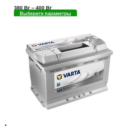
380
Br
–
400
Br
Выберите параметры