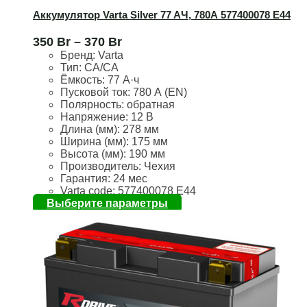
Аккумулятор Varta Silver 77 AЧ, 780А 577400078 E44
350
Br
–
370
Br
Бренд:
Varta
Тип: CA/CA
Ёмкость:
77 А·ч
Пусковой ток:
780 А (EN)
Полярность:
обратная
Напряжение:
12 В
Длина (мм):
278 мм
Ширина (мм):
175 мм
Высота (мм):
190 мм
Производитель: Чехия
Гарантия: 24 мес
Varta code: 577400078 E44
Выберите параметры