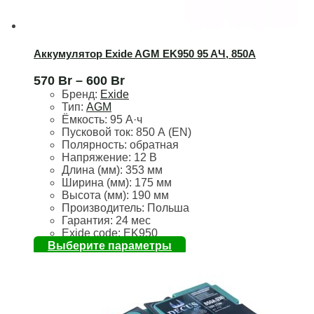
278-175-190
12
33
Topla
306-175-225
19
Аккумулятор Exide AGM EK950 95 AЧ, 850А
7
Turbo
570
Br
–
600
Br
315-175-175
5
Бренд:
Exide
10
Тип:
AGM
Varta
Ёмкость:
95 А·ч
315-175-190
33
Пусковой ток:
850 А (EN)
6
Полярность:
обратная
Volat
Напряжение:
12 В
330-175-240
8
Длина (мм):
353 мм
1
Ширина (мм):
175 мм
Zubr
Высота (мм):
190 мм
353-175-175
10
Производитель: Польша
3
Гарантия: 24 мес
Exide code: EK950
353-175-190
Выберите параметры
33
393-175-190
6
513-189-215