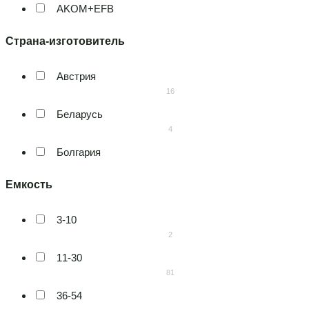
AKOM+EFB
7
AKUSTONE
2
Австрия
Alfa
16
2
Беларусь
Banner
4
16
Болгария
Baren
2
3
Германия
Bosch
9
7
3-10
Италия
Bozon
2
3
2
11-30
Казахстан
Bravo
81
3
5
36-54
Китай