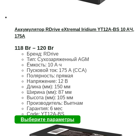
Аккумулятор RDrive eXtremal Iridium YT12A-BS 10 AЧ,
175А
118
Br
–
120
Br
Бренд:
RDrive
Тип: Сухозаряженный AGM
Ёмкость:
10 А·ч
Пусковой ток:
175 А (CCA)
Полярность:
прямая
Напряжение:
12 В
Длина (мм):
150 мм
Ширина (мм): 87
мм
Высота (мм):
105 мм
Производитель: Вьетнам
Гарантия: 6 мес
Code: YT12A-BS
Выберите параметры