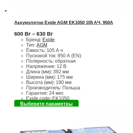
Аккумулятор Exide AGM EK1050 105 AЧ, 950А
600
Br
–
630
Br
Бренд:
Exide
Тип:
AGM
Ёмкость:
105 А·ч
Пусковой ток:
950 А (EN)
Полярность:
обратная
Напряжение:
12 В
Длина (мм):
392 мм
Ширина (мм):
175 мм
Высота (мм):
190 мм
Производитель: Польша
Гарантия: 24 мес
Exide code: EK1050
Выберите параметры