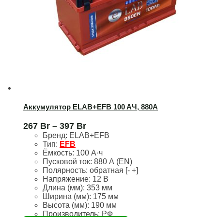
Аккумулятор ELAB+EFB 100 AЧ, 880А
267
Br
–
397
Br
Бренд:
ELAB+EFB
Тип:
EFB
Ёмкость:
100 А·ч
Пусковой ток:
880 А (EN)
Полярность:
обратная [- +]
Напряжение:
12 В
Длина (мм):
353 мм
Ширина (мм):
175 мм
Высота (мм):
190 мм
Производитель: РФ