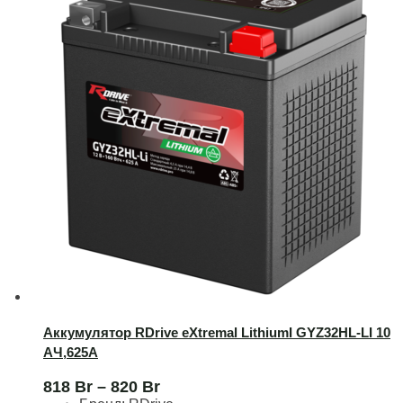
Аккумулятор RDrive eXtremal LithiumI GYZ32HL-LI 10
AЧ,625А
818
Br
–
820
Br