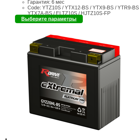
Гарантия: 6 мес
Code: YTZ10S / YTX12-BS / YTX9-BS / YTR9-BS 
YTX7A-BS / ELTZ10S / HJTZ10S-FP
Выберите параметры