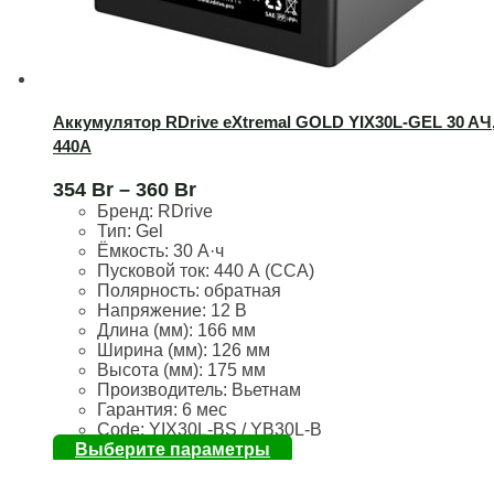
Аккумулятор RDrive eXtremal GOLD YIX30L-GEL 30 AЧ
440А
354
Br
–
360
Br
Бренд:
RDrive
Тип: Gel
Ёмкость:
30 А·ч
Пусковой ток:
440 А (CCA)
Полярность:
обратная
Напряжение:
12 В
Длина (мм):
166 мм
Ширина (мм):
126 мм
Высота (мм):
175 мм
Производитель: Вьетнам
Гарантия: 6 мес
Code: YIX30L-BS / YB30L-B
Выберите параметры