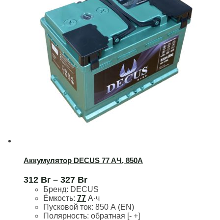
3
513-223-220
3
515-273-235
2
Аккумулятор DECUS 77 AЧ, 850А
312
Br
–
327
Br
Бренд:
DECUS
Ёмкость:
77
А·ч
Пусковой ток:
850 А (EN)
Полярность:
обратная [- +]