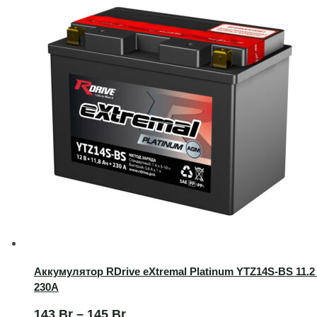
Аккумулятор RDrive eXtremal Platinum YTZ14S-BS 11.2
230А
143
Br
–
145
Br