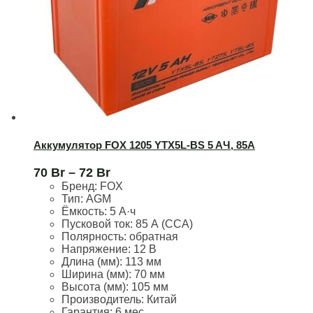
Аккумулятор FOX 1205 YTX5L-BS 5 AЧ, 85А
70
Br
–
72
Br
Бренд:
FOX
Тип: AGM
Ёмкость:
5 А·ч
Пусковой ток:
85 А (CCA)
Полярность:
обратная
Напряжение:
12 В
Длина (мм):
113 мм
Ширина (мм):
70 мм
Высота (мм):
105 мм
Производитель: Китай
Гарантия: 6 мес