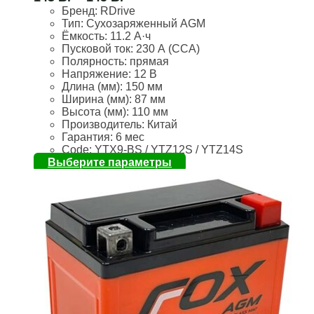
Бренд:
RDrive
Тип: Сухозаряженный AGM
Ёмкость:
11.2 А·ч
Пусковой ток:
230 А (CCA)
Полярность:
прямая
Напряжение:
12 В
Длина (мм):
150 мм
Ширина (мм):
87 мм
Высота (мм):
110 мм
Производитель: Китай
Гарантия: 6 мес
Code: YTX9-BS / YTZ12S / YTZ14S
Выберите параметры