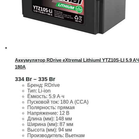
Аккумулятор RDrive eXtremal LithiumI YTZ10S-LI 5.9 AЧ
180А
334
Br
–
335
Br
Бренд:
RDrive
Тип: Li-ion
Ёмкость:
5.9 А·ч
Пусковой ток:
180 А (CCA)
Полярность:
прямая
Напряжение:
12 В
Длина (мм):
148 мм
Ширина (мм): 87
мм
Высота (мм):
94 мм
Производитель: Вьетнам