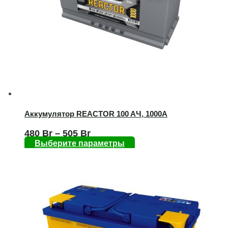
Аккумулятор REACTOR 100 AЧ, 1000А
480
Br
–
505
Br
Выберите параметры