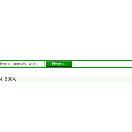
0
Искать
Ч, 880А