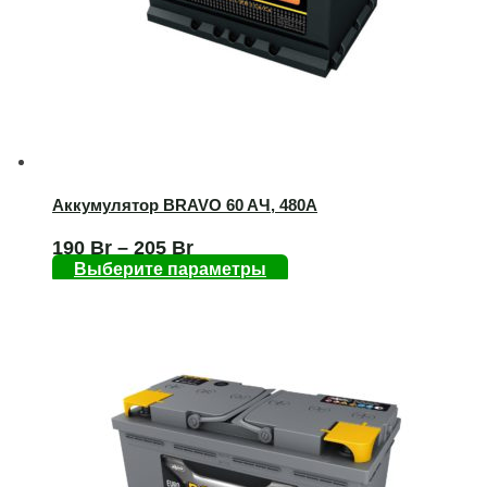
Аккумулятор BRAVO 60 AЧ, 480А
190
Br
–
205
Br
Выберите параметры