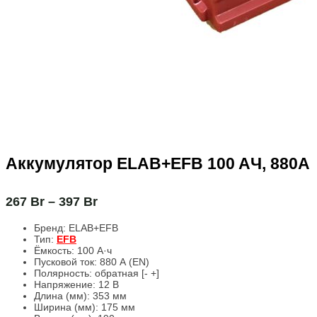
Аккумулятор ELAB+EFB 100 AЧ, 880А
267
Br
–
397
Br
Бренд:
ELAB+EFB
Тип:
EFB
Ёмкость:
100 А·ч
Пусковой ток:
880 А (EN)
Полярность:
обратная [- +]
Напряжение:
12 В
Длина (мм):
353 мм
Ширина (мм):
175 мм