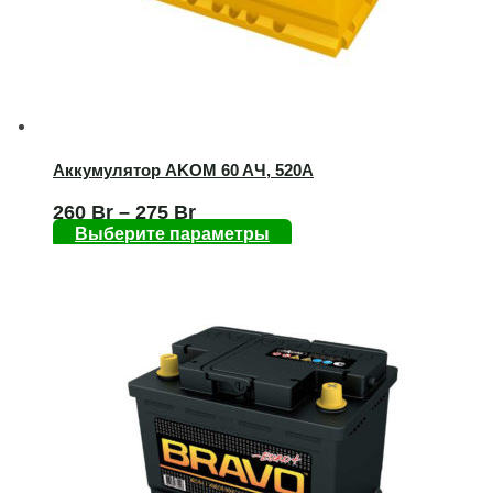
Аккумулятор AKOM 60 AЧ, 520А
260
Br
–
275
Br
Выберите параметры