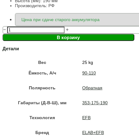
Высота (мм):
190 мм
Производитель: РФ
−
+
В корзину
Детали
Вес
25 kg
Ёмкость, A/ч
90-110
Полярность
Обратная
Габариты (Д-В-Ш), мм
353-175-190
Технология
EFB
Бренд
ELAB+EFB