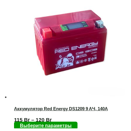
Аккумулятор Red Energy DS1209 9 AЧ, 140А
115
Br
–
120
Br
Выберите параметры