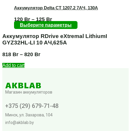
Аккумулятор Delta CT 1207.2 7AЧ, 130А
120
Br
–
125
Br
Выберите параметры
Аккумулятор RDrive eXtremal LithiumI
GYZ32HL-LI 10 AЧ,625А
818
Br
–
820
Br
Add to cart
Магазин аккумуляторов
+375 (29) 679-71-48
Минск, ул. Захарова, 104
info@akblab.by