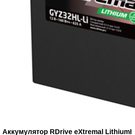
Аккумулятор RDrive eXtremal LithiumI