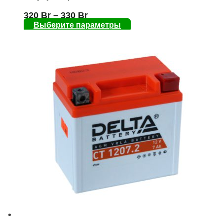
320
Br
–
330
Br
Выберите параметры