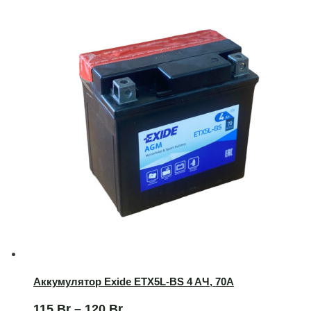
Аккумулятор Exide ETX5L-BS 4 AЧ, 70А
115
Br
–
120
Br