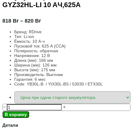
GYZ32HL-LI 10 AЧ,625А
818
Br
–
820
Br
Бренд:
RDrive
Тип: Li-ion
Ёмкость:
10 А·ч
Пусковой ток:
625 А (CCA)
Полярность:
обратная
Напряжение:
12 В
Длина (мм):
166 мм
Ширина (мм): 126
мм
Высота (мм):
175 мм
Производитель: Вьетнам
Гарантия: 6 мес
Code: YB30L-B / YIX30L-BS / 53030 / ETX30L
−
+
В корзину
Детали