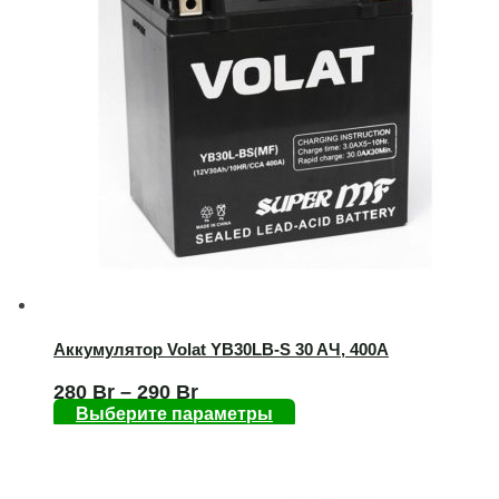
Аккумулятор Volat YB30LB-S 30 AЧ, 400А
280
Br
–
290
Br
Выберите параметры