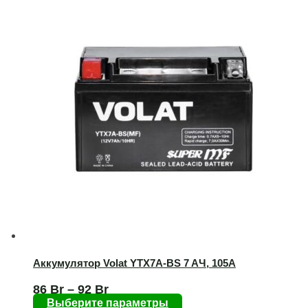
Аккумулятор Volat YTX7A-BS 7 AЧ, 105А
86
Br
–
92
Br
Выберите параметры