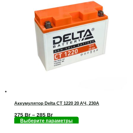
Аккумулятор Delta CT 1220 20 AЧ, 230А
275
Br
–
285
Br
Выберите параметры