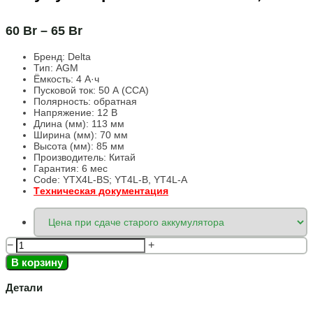
60
Br
–
65
Br
Бренд:
Delta
Тип: AGM
Ёмкость:
4 А·ч
Пусковой ток:
50 А (CCA)
Полярность:
обратная
Напряжение:
12 В
Длина (мм):
113 мм
Ширина (мм):
70 мм
Высота (мм):
85 мм
Производитель: Китай
Гарантия: 6 мес
Code: YTX4L-BS; YT4L-B, YT4L-A
Tехническая документация
−
+
В корзину
Детали