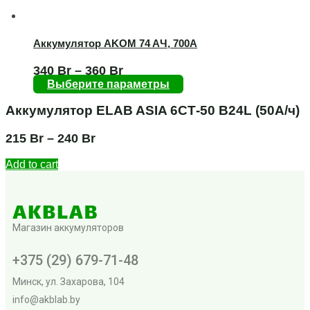
Аккумулятор AKOM 74 AЧ, 700А
340
Br
–
360
Br
Выберите параметры
Аккумулятор ELAB ASIA 6СТ-50 B24L (50А/ч)
215
Br
–
240
Br
Add to cart
Магазин аккумуляторов
+375 (29) 679-71-48
Минск, ул. Захарова, 104
info@akblab.by