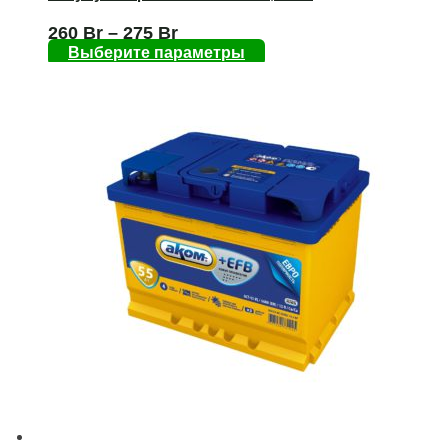
260
Br
–
275
Br
Выберите параметры