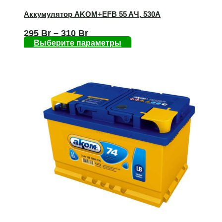
Аккумулятор AKOM+EFB 55 AЧ, 530А
295
Br
–
310
Br
Выберите параметры