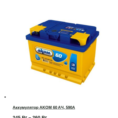
Аккумулятор AKOM 60 AЧ, 590А
245
Br
–
260
Br