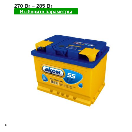
270
Br
–
285
Br
Выберите параметры