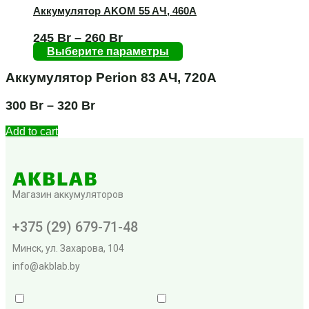
Аккумулятор AKOM 55 AЧ, 460А
245
Br
–
260
Br
Выберите параметры
Аккумулятор Perion 83 AЧ, 720А
300
Br
–
320
Br
Add to cart
Магазин аккумуляторов
+375 (29) 679-71-48
Минск, ул. Захарова, 104
info@akblab.by