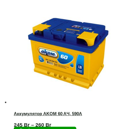
Аккумулятор AKOM 60 AЧ, 590А
245
Br
–
260
Br