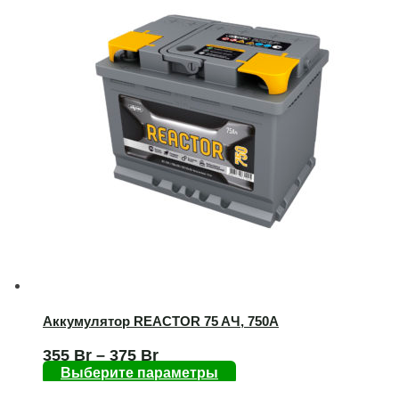
Аккумулятор REACTOR 75 AЧ, 750А
355
Br
–
375
Br
Выберите параметры