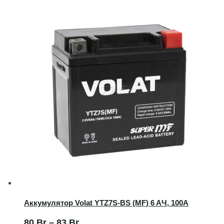
Аккумулятор Volat YTZ7S-BS (MF) 6 AЧ, 100А
80
Br
–
83
Br