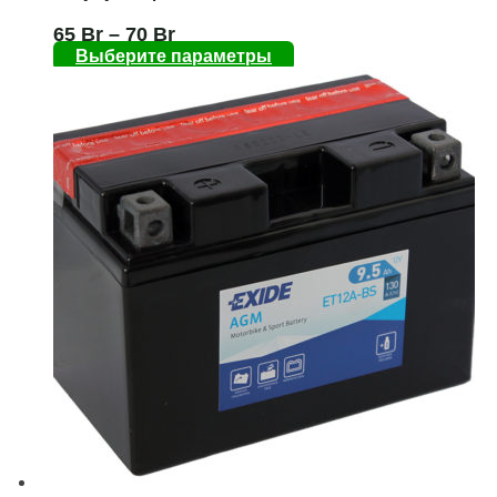
65
Br
–
70
Br
Выберите параметры