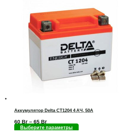
Аккумулятор Delta CT1204 4 AЧ, 50А
60
Br
–
65
Br
Выберите параметры