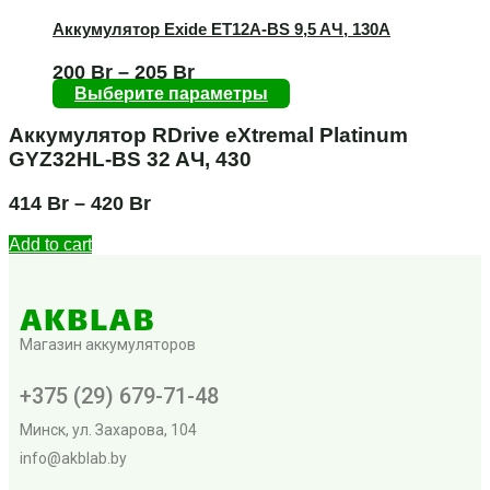
Аккумулятор Exide ET12A-BS 9,5 AЧ, 130А
200
Br
–
205
Br
Выберите параметры
Аккумулятор RDrive eXtremal Platinum
GYZ32HL-BS 32 AЧ, 430
414
Br
–
420
Br
Add to cart
Магазин аккумуляторов
+375 (29) 679-71-48
Минск, ул. Захарова, 104
info@akblab.by